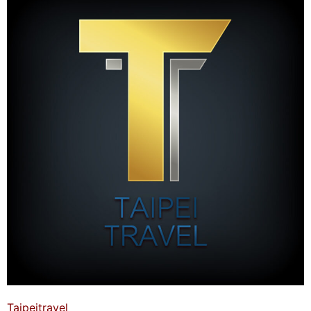
Taipeitravel