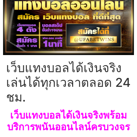
เว็บแทงบอลได้เงินจริง
เล่นได้ทุกเวลาตลอด 24
ชม.
เว็บแทงบอลได้เงินจริงพร้อม
บริการพนันออนไลน์ครบวงจร