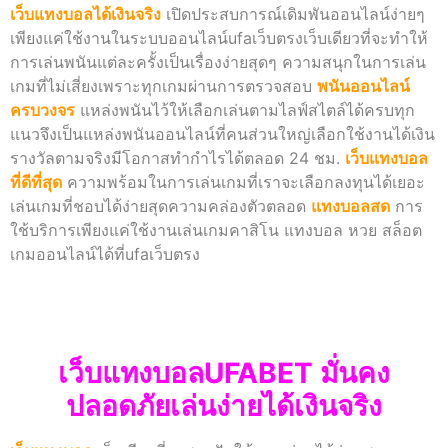
เว็บแทงบอลได้เงินจริง
เปิดประสบการณ์เดิมพันออนไลน์ง่ายๆ
เพียงแค่ใช้งานในระบบออนไลน์ufaเว็บตรงเว็บเดียวที่จะทำให้
การเล่นพนันแต่ละครั้งเป็นเรื่องง่ายสุดๆ ความสนุกในการเล่น
เกมที่ไม่เสี่ยงเพราะทุกเกมผ่านการตรวจสอบ
พนันออนไลน์
ครบวงจร
แหล่งพนันไว้ให้เลือกเล่นตามไลฟ์สไตล์ได้ครบทุก
แนวจึงเป็นแหล่งพนันออนไลน์ที่คนส่วนใหญ่เลือกใช้งานได้เงิน
รางวัลตามจริงมีโอกาสทำกำไรได้ตลอด 24 ชม.
เว็บแทงบอล
ที่ดีที่สุด
ความพร้อมในการเล่นเกมที่เราจะเลือกลงทุนได้เยอะ
เล่นเกมที่ชอบได้ง่ายสุดความคล่องตัวตลอด
แทงบอลสด
การ
ใช้บริการเพียงแค่ใช้งานเล่นเกมคาสิโน แทงบอล หวย สล็อต
เกมออนไลน์ได้ที่ufaเว็บตรง
เว็บแทงบอลUFABET มั่นคง
ปลอดภัยเล่นง่ายได้เงินจริง