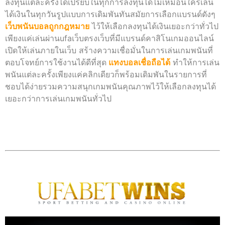
ลงทุนแต่ละครั้งได้เปรียบในทุกการลงทุนได้ไม่เหมือนใครเล่น
ได้เงินในทุกวันรูปแบบการเดิมพันทันสมัยการเลือกแบรนด์ดังๆ
เว็บพนันบอลถูกกฎหมาย
ไว้ให้เลือกลงทุนได้เงินเยอะกว่าทั่วไป
เพียงแค่เล่นผ่านufaเว็บตรงเว็บที่มีแบรนด์คาสิโนเกมออนไลน์
เปิดให้เล่นภายในเว็บ สร้างความเชื่อมั่นในการเล่นเกมพนันที่
ตอบโจทย์การใช้งานได้ดีที่สุด
แทงบอลเชื่อถือได้
ทำให้การเล่น
พนันแต่ละครั้งเพียงแค่คลิกเดียวก็พร้อมเดิมพันในรายการที่
ชอบได้ง่ายรวมความสนุกเกมพนันคุณภาพไว้ให้เลือกลงทุนได้
เยอะกว่าการเล่นเกมพนันทั่วไป