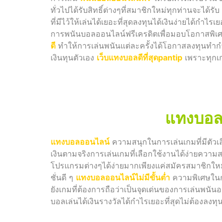
ทั่วไปได้รับสิทธิ์ต่างๆที่สมาชิกใหม่ทุกท่านจะได้รับ
ที่มีไว้ให้เล่นได้เยอะที่สุดลงทุนได้เงินง่ายได้กำไร
การพนันบอลออนไลน์ฟรีเครดิตเพื่อมอบโอกาสพิเศษได้
ดี
ทำให้การเล่นพนันแต่ละครั้งได้โอกาสลงทุนทำกำไ
เงินทุนตัวเอง
เว็บแทงบอลดีที่สุดpantip
เพราะทุกเก
แทงบอลอ
แทงบอลออนไลน์
ความสนุกในการเล่นเกมที่มีตัวเล
เงินตามจริงการเล่นเกมที่เลือกใช้งานได้ง่ายความส
โปรแกรมต่างๆได้ง่ายมากเพียงแค่สมัครสมาชิกใหม่
ชั่นดี ๆ
แทงบอลออนไลน์ไม่มีขั้นต่ำ
ความพิเศษในกา
ยังเกมที่ต้องการถือว่าเป็นจุดเด่นของการเล่นพนัน
บอล
เล่นได้เงินรางวัลได้กำไรเยอะที่สุดไม่ต้องลงท