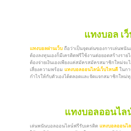
แทงบอล เว็
แทงบอลผ่านเว็บ
ถือว่าเป็นจุดเด่นของการเล่นพนันออ
ต้องลงทุนเองก็มีเครดิตฟรีใช้งานต่อยอดสร้างรายได้
ต้องจ่ายเงินเองเพียงแค่สมัครสมัครสมาชิกใหม่จะได
เสี่ยงความพร้อม
แทงบอลออนไลน์เว็บไหนดี
ในการเ
กำไรให้กับตัวเองได้ตลอดและจัดแจกสมาชิกใหม่
แทงบอลออนไลน์ไ
เล่นพนันบอลออนไลน์ฟรีรับเครดิต
แทงบอลออนไลน