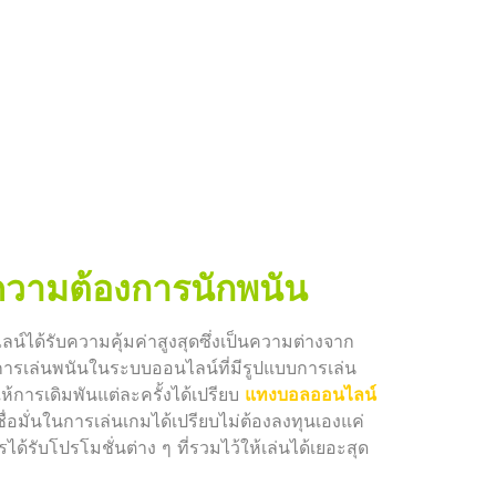
ความต้องการนักพนัน
ด้รับความคุ้มค่าสูงสุดซึ่งเป็นความต่างจาก
บการเล่นพนันในระบบออนไลน์ที่มีรูปแบบการเล่น
้การเดิมพันแต่ละครั้งได้เปรียบ
แทงบอลออนไลน์
มั่นในการเล่นเกมได้เปรียบไม่ต้องลงทุนเองแค่
ด้รับโปรโมชั่นต่าง ๆ ที่รวมไว้ให้เล่นได้เยอะสุด