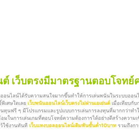
ย่นต์ เว็บตรงมีมาตรฐานตอบโจทย์
นไลน์ได้รับความสนใจมากขึ้นทำให้การเล่นพนันในระบบออนไลน์ไ
ธิ์พิเศษใดเลย
เว็บพนันออนไลน์เว็บตรงไม่ผ่านเอเย่นต์
เมื่อเทียบกั
งินทุนฟรี ๆ มีโปรแกรมและรูปแบบการเล่นการลงทุนที่มากกว่าทำให
ในการเล่นเกมที่ตอบโจทย์ความต้องการได้อย่างดีสร้างความเชื่อ
ว้ใช้งานทันที
เว็บแทงบอลออนไลน์เดิมพันขั้นต่ำ10บาท
รวมถึงการไ