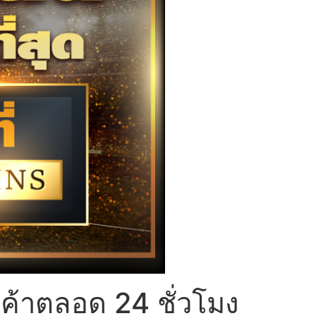
กค้าตลอด 24 ชั่วโมง