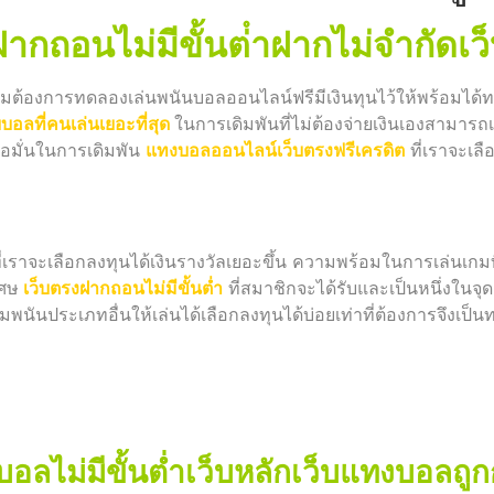
กถอนไม่มีขั้นต่ําฝากไม่จำกัดเว
ามต้องการทดลองเล่นพนันบอลออนไลน์ฟรีมีเงินทุนไว้ให้พร้อมได
บบอลที่คนเล่นเยอะที่สุด
ในการเดิมพันที่ไม่ต้องจ่ายเงินเองสามารถเ
่อมั่นในการเดิมพัน
แทงบอลออนไลน์เว็บตรงฟรีเครดิต
ที่เราจะเลื
ราจะเลือกลงทุนได้เงินรางวัลเยอะขึ้น ความพร้อมในการเล่นเกม
เศษ
เว็บตรงฝากถอนไม่มีขั้นต่ำ
ที่สมาชิกจะได้รับและเป็นหนึ่งในจุ
กมพนันประเภทอื่นให้เล่นได้เลือกลงทุนได้บ่อยเท่าที่ต้องการจึงเป็
บอลไม่มีขั้นต่ำเว็บหลักเว็บแทงบอลถ