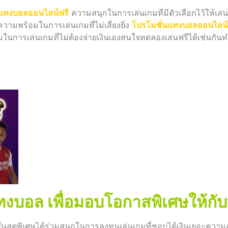
แทง
บอลออนไลน์ฟรี
ความสนุกในการเล่นเกมที่มีตัวเลือกไว้ให้เล่
ความพร้อมในการเล่นเกมที่ไม่เสี่ยงยิ่ง
โปรโมชั่นแทงบอลออนไลน์
มในการเล่นเกมที่ไม่ต้องจ่ายเงินเองสนใจทดลองเล่นฟรีได้เช่นกั
ทงบอล เพื่อมอบโอกาสพิเศษให้กั
ั่นสุดพิเศษได้ร่วมสนุกในการลงทุนเล่นเกมที่ชอบได้เงินเยอะคว