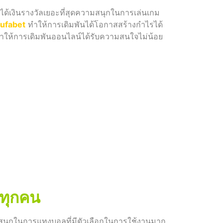
นได้เงินรางวัลเยอะที่สุดความสนุกในการเล่นเกม
ufabet
ทำให้การเดิมพันได้โอกาสสร้างกำไรได้
นทำให้การเดิมพันออนไลน์ได้รับความสนใจไม่น้อย
บทุกคน
ามสนุกในการแทงบอลที่มีตัวเลือกในการใช้งานมาก