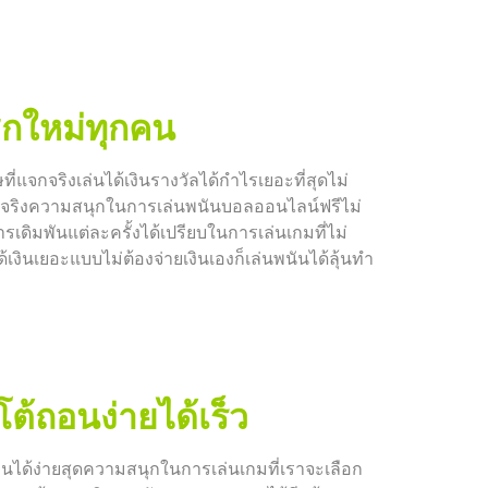
ิกใหม่ทุกคน
ี่แจกจริงเล่นได้เงินรางวัลได้กำไรเยอะที่สุดไม่
ด้จริงความสนุกในการเล่นพนันบอลออนไลน์ฟรีไม่
เดิมพันแต่ละครั้งได้เปรียบในการเล่นเกมที่ไม่
งินเยอะแบบไม่ต้องจ่ายเงินเองก็เล่นพนันได้ลุ้นทำ
้ถอนง่ายได้เร็ว
ินได้ง่ายสุดความสนุกในการเล่นเกมที่เราจะเลือก